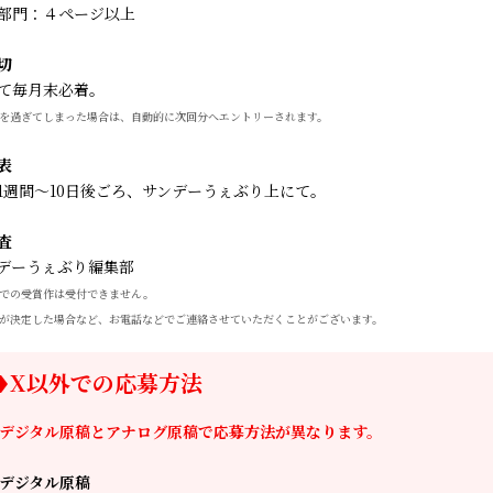
部門：４ページ以上
切
て毎月末必着。
を過ぎてしまった場合は、自動的に次回分へエントリーされます。
表
1週間～10日後ごろ、サンデーうぇぶり上にて。
査
デーうぇぶり編集部
での受賞作は受付できません。
が決定した場合など、お電話などでご連絡させていただくことがございます。
X以外での応募方法
デジタル原稿とアナログ原稿で応募方法が異なります。
デジタル原稿