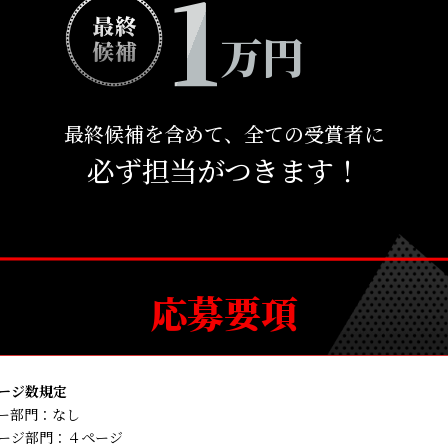
1
万円
最終候補を含めて、全ての受賞者に
必ず担当がつきます！
応募要項
ージ数規定
ー部門：なし
ージ部門：４ページ