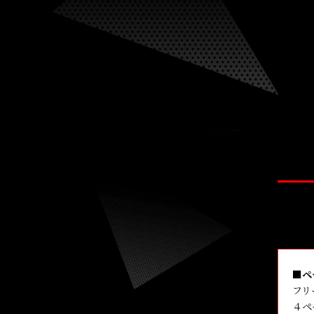
■ペ
フリ
４ペ