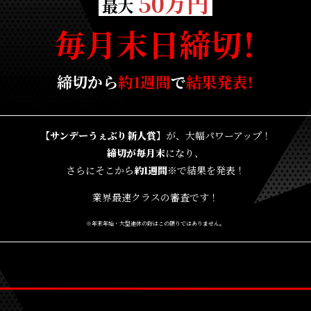
50万円
最大
！
毎月末日締
切
締切から
約1週間
で
結果発
表
！
【サンデーうぇぶり新人賞】
が、大幅パワーアップ！
締切が毎月末
になり、
さらにそこから
約1週間※
で結果を発表！
業界最速クラスの審査です！
※年末年始・大型連休の際はこの限りではありません。