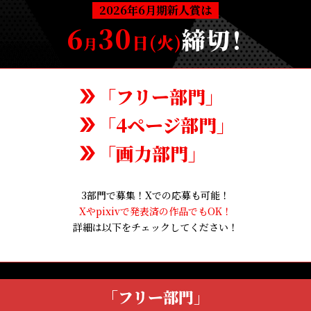
2026年6月期新人賞は
6
30
締
切！
日(火)
月
「フリー部門」
「4ページ部門」
「画力部門」
3部門で募集！Xでの応募も可能！
Xやpixivで発表済の作品でもOK！
詳細は以下をチェックしてください！
「フリー部門」