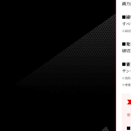
画力
■締
すべ
※締切
■発
締切
■審
サン
※他社
※受賞
※
■